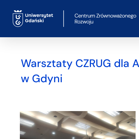
Przejdź
do
zawartości
Warsztaty CZRUG dla A
w Gdyni