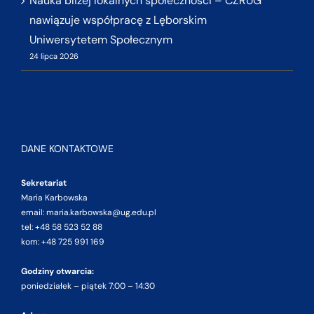
Nauka bliżej lokalnych społeczności – CZRUG
nawiązuje współpracę z Lęborskim
Uniwersytetem Społecznym
24 lipca 2026
DANE KONTAKTOWE
Sekretariat
Maria Karbowska
email: maria.karbowska@ug.edu.pl
tel: +48 58 523 52 88
kom: +48 725 991 169
Godziny otwarcia:
poniedziałek – piątek 7:00 – 14:30