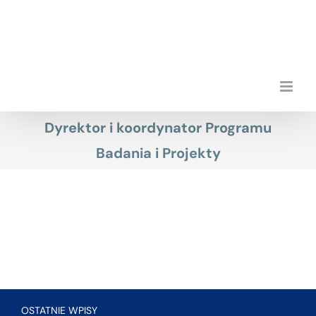
Przejdź
do
zawartości
Dyrektor i koordynator Programu
Badania i Projekty
OSTATNIE WPISY