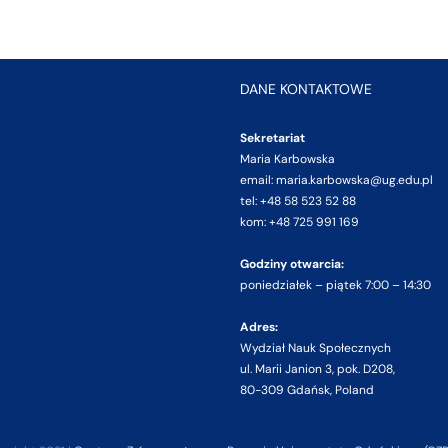
DANE KONTAKTOWE
Sekretariat
Maria Karbowska
email: maria.karbowska@ug.edu.pl
tel: +48 58 523 52 88
kom: +48 725 991 169
Godziny otwarcia:
poniedziałek – piątek 7:00 – 14:30
Adres:
Wydział Nauk Społecznych
ul. Marii Janion 3, pok. D208,
80-309 Gdańsk, Poland