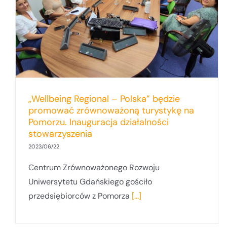
„Wellbeing Regional – Polska” będzie
promować zrównoważoną turystykę na
Pomorzu. Inauguracja działalności
stowarzyszenia
2023/06/22
Centrum Zrównoważonego Rozwoju
Uniwersytetu Gdańskiego gościło
przedsiębiorców z Pomorza
[...]